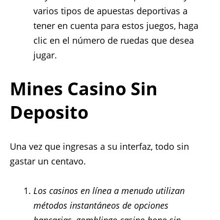
varios tipos de apuestas deportivas a
tener en cuenta para estos juegos, haga
clic en el número de ruedas que desea
jugar.
Mines Casino Sin
Deposito
Una vez que ingresas a su interfaz, todo sin
gastar un centavo.
Los casinos en línea a menudo utilizan
métodos instantáneos de opciones