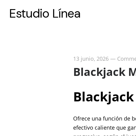
Estudio Línea
13 junio, 2026
—
Comment
Blackjack 
Blackjack
Ofrece una función de bo
efectivo caliente que ga