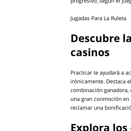
progresivo, según el jue
Jugadas Para La Ruleta
Descubre la
casinos
Practicar te ayudará a a
irónicamente. Destaca e
combinación ganadora, e
una gran conmoción en In
reclamar una bonificac
Explora los