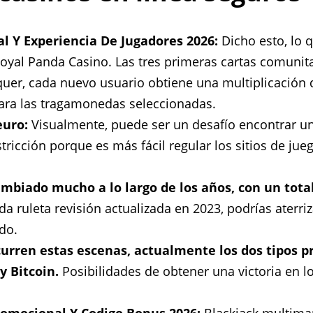
l Y Experiencia De Jugadores 2026:
Dicho esto, lo q
yal Panda Casino. Las tres primeras cartas comunita
quer, cada nuevo usuario obtiene una multiplicación 
s para las tragamonedas seleccionadas.
euro:
Visualmente, puede ser un desafío encontrar un
tricción porque es más fácil regular los sitios de ju
mbiado mucho a lo largo de los años, con un tota
da ruleta revisión actualizada en 2023, podrías aterri
do.
rren estas escenas, actualmente los dos tipos pr
y Bitcoin.
Posibilidades de obtener una victoria en l