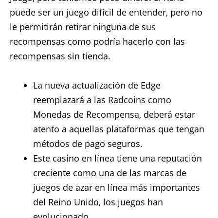
puede ser un juego difícil de entender, pero no
le permitirán retirar ninguna de sus
recompensas como podría hacerlo con las
recompensas sin tienda.
La nueva actualización de Edge
reemplazará a las Radcoins como
Monedas de Recompensa, deberá estar
atento a aquellas plataformas que tengan
métodos de pago seguros.
Este casino en línea tiene una reputación
creciente como una de las marcas de
juegos de azar en línea más importantes
del Reino Unido, los juegos han
evolucionado.