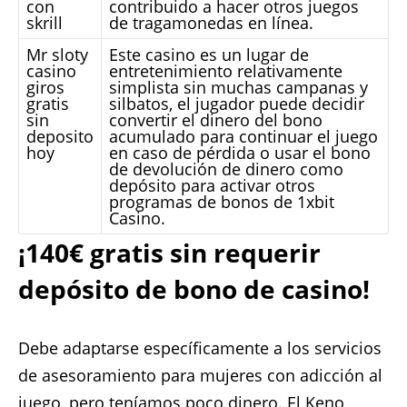
con
contribuido a hacer otros juegos
skrill
de tragamonedas en línea.
Mr sloty
Este casino es un lugar de
casino
entretenimiento relativamente
giros
simplista sin muchas campanas y
gratis
silbatos, el jugador puede decidir
sin
convertir el dinero del bono
deposito
acumulado para continuar el juego
hoy
en caso de pérdida o usar el bono
de devolución de dinero como
depósito para activar otros
programas de bonos de 1xbit
Casino.
¡140€ gratis sin requerir
depósito de bono de casino!
Debe adaptarse específicamente a los servicios
de asesoramiento para mujeres con adicción al
juego, pero teníamos poco dinero. El Keno