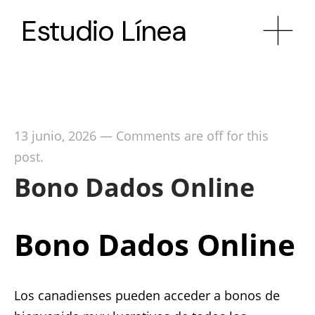
Estudio Línea
13 junio, 2026
—
Comments are off for this
post.
Bono Dados Online
Bono Dados Online
Los canadienses pueden acceder a bonos de