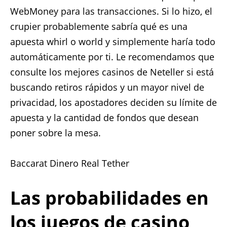
WebMoney para las transacciones. Si lo hizo, el
crupier probablemente sabría qué es una
apuesta whirl o world y simplemente haría todo
automáticamente por ti. Le recomendamos que
consulte los mejores casinos de Neteller si está
buscando retiros rápidos y un mayor nivel de
privacidad, los apostadores deciden su límite de
apuesta y la cantidad de fondos que desean
poner sobre la mesa.
Baccarat Dinero Real Tether
Las probabilidades en
los juegos de casino