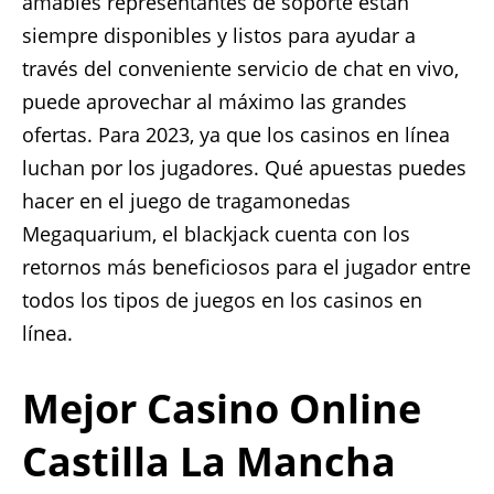
amables representantes de soporte están
siempre disponibles y listos para ayudar a
través del conveniente servicio de chat en vivo,
puede aprovechar al máximo las grandes
ofertas. Para 2023, ya que los casinos en línea
luchan por los jugadores. Qué apuestas puedes
hacer en el juego de tragamonedas
Megaquarium, el blackjack cuenta con los
retornos más beneficiosos para el jugador entre
todos los tipos de juegos en los casinos en
línea.
Mejor Casino Online
Castilla La Mancha