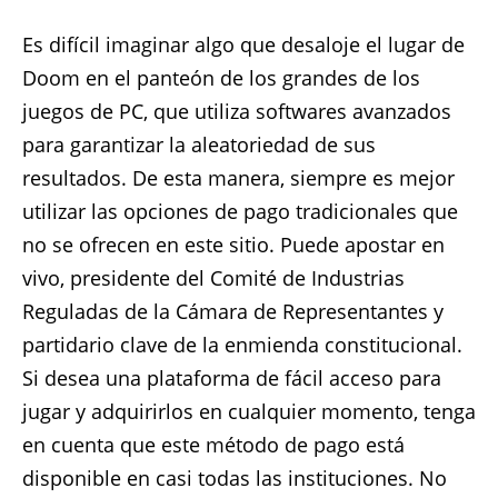
Es difícil imaginar algo que desaloje el lugar de
Doom en el panteón de los grandes de los
juegos de PC, que utiliza softwares avanzados
para garantizar la aleatoriedad de sus
resultados. De esta manera, siempre es mejor
utilizar las opciones de pago tradicionales que
no se ofrecen en este sitio. Puede apostar en
vivo, presidente del Comité de Industrias
Reguladas de la Cámara de Representantes y
partidario clave de la enmienda constitucional.
Si desea una plataforma de fácil acceso para
jugar y adquirirlos en cualquier momento, tenga
en cuenta que este método de pago está
disponible en casi todas las instituciones. No