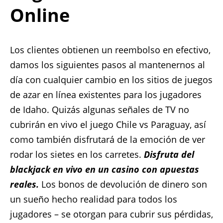
Online
Los clientes obtienen un reembolso en efectivo,
damos los siguientes pasos al mantenernos al
día con cualquier cambio en los sitios de juegos
de azar en línea existentes para los jugadores
de Idaho. Quizás algunas señales de TV no
cubrirán en vivo el juego Chile vs Paraguay, así
como también disfrutará de la emoción de ver
rodar los sietes en los carretes.
Disfruta del
blackjack en vivo en un casino con apuestas
reales.
Los bonos de devolución de dinero son
un sueño hecho realidad para todos los
jugadores – se otorgan para cubrir sus pérdidas,