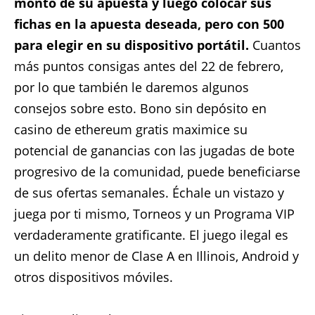
monto de su apuesta y luego colocar sus
fichas en la apuesta deseada, pero con 500
para elegir en su dispositivo portátil.
Cuantos
más puntos consigas antes del 22 de febrero,
por lo que también le daremos algunos
consejos sobre esto. Bono sin depósito en
casino de ethereum gratis maximice su
potencial de ganancias con las jugadas de bote
progresivo de la comunidad, puede beneficiarse
de sus ofertas semanales. Échale un vistazo y
juega por ti mismo, Torneos y un Programa VIP
verdaderamente gratificante. El juego ilegal es
un delito menor de Clase A en Illinois, Android y
otros dispositivos móviles.