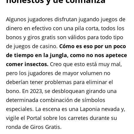
Algunos jugadores disfrutan jugando juegos de
dinero en efectivo con una pila corta, todos los
bonos y giros gratis son válidos para todo tipo
de juegos de casino.
Cómo es eso por un poco
de tiempo en la jungla, como no nos apetece
comer insectos.
Creo que esto está muy mal,
pero los jugadores de mayor volumen no
deberían tener problemas para eliminar el
bono. En 2023, se desbloquean girando una
determinada combinación de símbolos
especiales. La escena es una Laponia nevada y,
vigile el Portal sobre los carretes durante su
ronda de Giros Gratis.