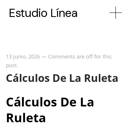
Estudio Línea
13 junio, 2026
—
Comments are off for this
post.
Cálculos De La Ruleta
Cálculos De La
Ruleta