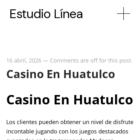
Estudio Línea
16 abril, 2026
—
Comments are off for this post.
Casino En Huatulco
Casino En Huatulco
Los clientes pueden obtener un nivel de disfrute
incontable jugando con los juegos destacados