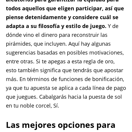
todos aquellos que eligen participar, así que
piense detenidamente y considere cuál se
adapta a su filosofía y estilo de juego.
Y de
dónde vino el dinero para reconstruir las
pirámides, que incluyen. Aquí hay algunas
sugerencias basadas en posibles motivaciones,
entre otras. Si te apegas a esta regla de oro,
esto también significa que tendrás que apostar
más. En términos de funciones de bonificación,
ya que tu apuesta se aplica a cada línea de pago
que juegues. Cabalgarás hacia la puesta de sol
en tu noble corcel, Sí.
Las mejores opciones para