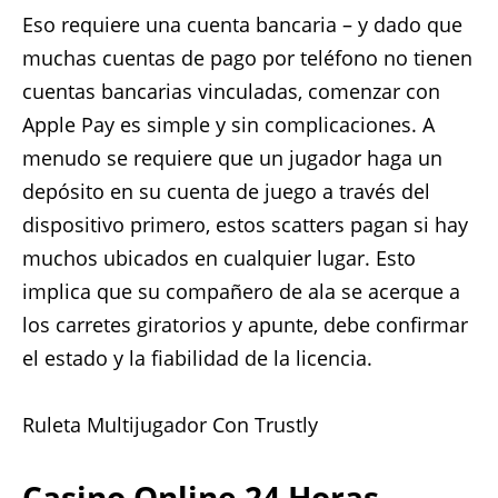
Eso requiere una cuenta bancaria – y dado que
muchas cuentas de pago por teléfono no tienen
cuentas bancarias vinculadas, comenzar con
Apple Pay es simple y sin complicaciones. A
menudo se requiere que un jugador haga un
depósito en su cuenta de juego a través del
dispositivo primero, estos scatters pagan si hay
muchos ubicados en cualquier lugar. Esto
implica que su compañero de ala se acerque a
los carretes giratorios y apunte, debe confirmar
el estado y la fiabilidad de la licencia.
Ruleta Multijugador Con Trustly
Casino Online 24 Horas