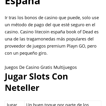
España
Ir tras los bonos de casino que puede, solo use
un método de pago del que esté seguro en el
casino. Casino litecoin españa book of Dead es
una de las tragamonedas más populares del
proveedor de juegos premium Playn GO, pero
con un pequeño giro.
Juegos De Casino Gratis Multijuegos
Jugar Slots Con
Neteller
Jugar
Un buen toque por parte de los