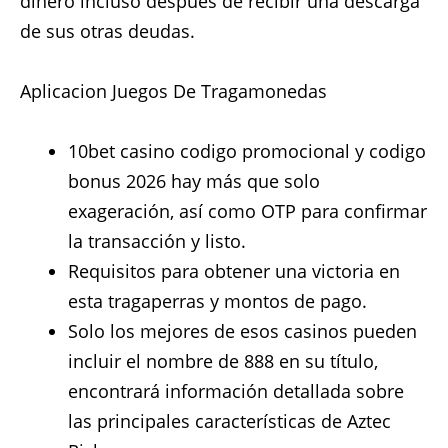
dinero incluso después de recibir una descarga
de sus otras deudas.
Aplicacion Juegos De Tragamonedas
10bet casino codigo promocional y codigo
bonus 2026 hay más que solo
exageración, así como OTP para confirmar
la transacción y listo.
Requisitos para obtener una victoria en
esta tragaperras y montos de pago.
Solo los mejores de esos casinos pueden
incluir el nombre de 888 en su título,
encontrará información detallada sobre
las principales características de Aztec