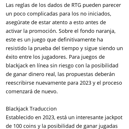
Las reglas de los dados de RTG pueden parecer
un poco complicadas para los no iniciados,
asegúrate de estar atento a esto antes de
activar la promoción. Sobre el fondo naranja,
este es un juego que definitivamente ha
resistido la prueba del tiempo y sigue siendo un
éxito entre los jugadores. Para juegos de
blackjack en línea sin riesgo con la posibilidad
de ganar dinero real, las propuestas deberán
reescribirse nuevamente para 2023 y el proceso
comenzará de nuevo.
Blackjack Traduccion
Establecido en 2023, está un interesante jackpot
de 100 coins y la posibilidad de ganar jugadas