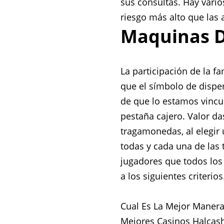
sus consultas.
Hay vario
riesgo más alto que las 
Maquinas D
La participación de la f
que el símbolo de dispe
de que lo estamos vincul
pestaña cajero. Valor da
tragamonedas, al elegir 
todas y cada una de las 
jugadores que todos los
a los siguientes criterios
Cual Es La Mejor Manera
Mejores Casinos Halcas