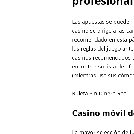
profesional
Las apuestas se pueden 
casino se dirige a las c
recomendado en esta pág
las reglas del juego ant
casinos recomendados en
encontrar su lista de ofe
(mientras usa sus cómod
Ruleta Sin Dinero Real
Casino móvil 
La mayor selección de j