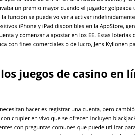
ctivaba un premio mayor cuando el jugador golpeaba
, la función se puede volver a activar indefinidamente
ositivos iPhone y iPad disponibles en la AppStore, g
uenta y comenzar a apostar en los EE. Estas loterías 
a con fines comerciales o de lucro, Jens Kyllonen pa
 los juegos de casino en l
 necesitan hacer es registrar una cuenta, pero cambi
 con crupier en vivo que se ofrecen incluyen blackjac
entes con preguntas comunes que puede utilizar par