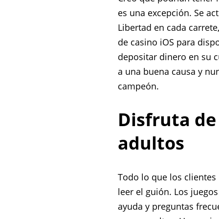
es una excepción. Se a
Libertad en cada carrete
de casino iOS para disp
depositar dinero en su c
a una buena causa y nunc
campeón.
Disfruta de
adultos
Todo lo que los clientes
leer el guión.
Los juegos
ayuda y preguntas frecu