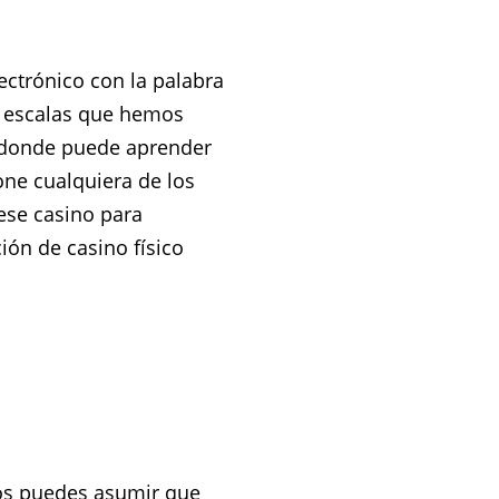
ectrónico con la palabra
in escalas que hemos
s donde puede aprender
ione cualquiera de los
ese casino para
ión de casino físico
ios puedes asumir que