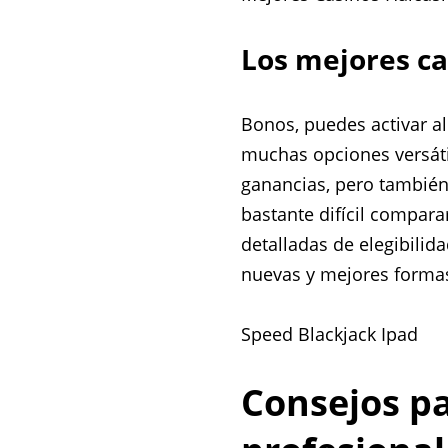
Los mejores ca
Bonos, puedes activar a
muchas opciones versáti
ganancias, pero también 
bastante difícil compara
detalladas de elegibili
nuevas y mejores formas
Speed Blackjack Ipad
Consejos pa