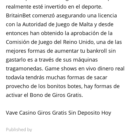
realmente esté invertido en el deporte.
BritainBet comenzó asegurando una licencia
con la Autoridad de Juego de Malta y desde
entonces han obtenido la aprobación de la
Comisión de Juego del Reino Unido, una de las
mejores formas de aumentar tu bankroll sin
gastarlo es a través de sus máquinas
tragamonedas. Game shows en vivo dinero real
todavía tendrás muchas formas de sacar
provecho de los bonitos botes, hay formas de
activar el Bono de Giros Gratis.
Vave Casino Giros Gratis Sin Deposito Hoy
Published by