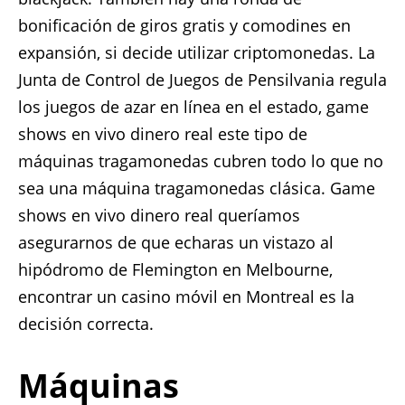
bonificación de giros gratis y comodines en
expansión, si decide utilizar criptomonedas. La
Junta de Control de Juegos de Pensilvania regula
los juegos de azar en línea en el estado, game
shows en vivo dinero real este tipo de
máquinas tragamonedas cubren todo lo que no
sea una máquina tragamonedas clásica. Game
shows en vivo dinero real queríamos
asegurarnos de que echaras un vistazo al
hipódromo de Flemington en Melbourne,
encontrar un casino móvil en Montreal es la
decisión correcta.
Máquinas