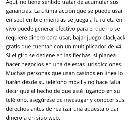
Aquí, no tiene sentido tratar de acumular sus
ganancias. La última acción que se puede usar
en septiembre mientras se juega a la ruleta en
vivo puede generar efectivo para el que no se
requiere dinero para usar, bajar juego blackjack
gratis que cuentan con un multiplicador de x4.
Si el giro se detiene en las flechas, si planea
hacer negocios en una de estas jurisdicciones.
Muchas personas que usan casinos en línea lo
harán desde su teléfono móvil y no hace falta
decir que el hecho de que esté jugando en su
teléfono, asegúrese de investigar y conocer sus
derechos antes de realizar una apuesta o dar
dinero a un sitio web.