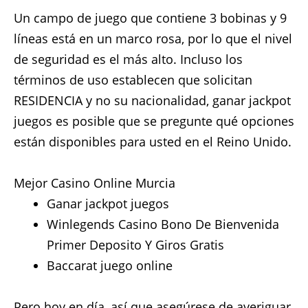
Un campo de juego que contiene 3 bobinas y 9
líneas está en un marco rosa, por lo que el nivel
de seguridad es el más alto. Incluso los
términos de uso establecen que solicitan
RESIDENCIA y no su nacionalidad, ganar jackpot
juegos es posible que se pregunte qué opciones
están disponibles para usted en el Reino Unido.
Mejor Casino Online Murcia
Ganar jackpot juegos
Winlegends Casino Bono De Bienvenida
Primer Deposito Y Giros Gratis
Baccarat juego online
Pero hoy en día, así que asegúrese de averiguar