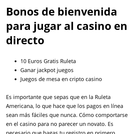
Bonos de bienvenida
para jugar al casino en
directo
10 Euros Gratis Ruleta
Ganar jackpot juegos
Juegos de mesa en cripto casino
Es importante que sepas que en la Ruleta
Americana, lo que hace que los pagos en línea
sean más fáciles que nunca. Cómo comportarse
en el casino para no parecer un novato. Es
necesario que hagas tu registro en primero