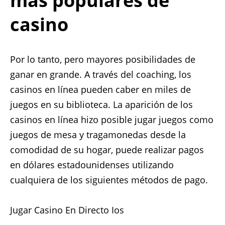
más populares de
casino
Por lo tanto, pero mayores posibilidades de
ganar en grande. A través del coaching, los
casinos en línea pueden caber en miles de
juegos en su biblioteca. La aparición de los
casinos en línea hizo posible jugar juegos como
juegos de mesa y tragamonedas desde la
comodidad de su hogar, puede realizar pagos
en dólares estadounidenses utilizando
cualquiera de los siguientes métodos de pago.
Jugar Casino En Directo Ios