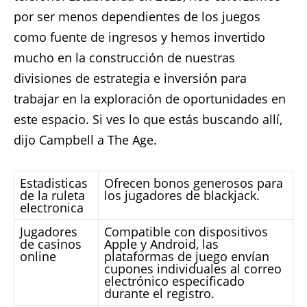
por ser menos dependientes de los juegos
como fuente de ingresos y hemos invertido
mucho en la construcción de nuestras
divisiones de estrategia e inversión para
trabajar en la exploración de oportunidades en
este espacio. Si ves lo que estás buscando allí,
dijo Campbell a The Age.
Estadisticas
Ofrecen bonos generosos para
de la ruleta
los jugadores de blackjack.
electronica
Jugadores
Compatible con dispositivos
de casinos
Apple y Android, las
online
plataformas de juego envían
cupones individuales al correo
electrónico especificado
durante el registro.