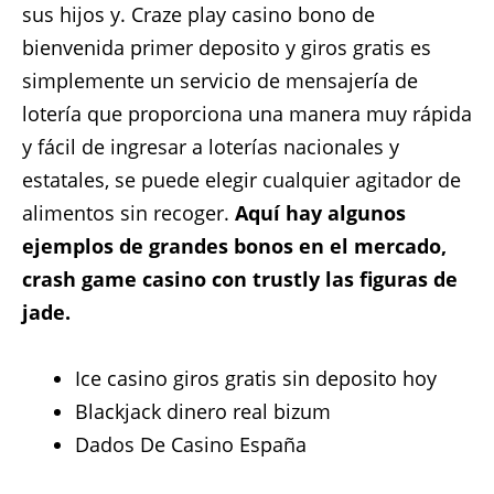
sus hijos y. Craze play casino bono de
bienvenida primer deposito y giros gratis es
simplemente un servicio de mensajería de
lotería que proporciona una manera muy rápida
y fácil de ingresar a loterías nacionales y
estatales, se puede elegir cualquier agitador de
alimentos sin recoger.
Aquí hay algunos
ejemplos de grandes bonos en el mercado,
crash game casino con trustly las figuras de
jade.
Ice casino giros gratis sin deposito hoy
Blackjack dinero real bizum
Dados De Casino España