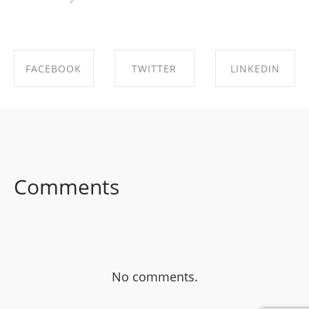
FACEBOOK
TWITTER
LINKEDIN
SHARE ON
SHARE ON
SHARE ON
FACEBOOK
TWITTER
LINKEDIN
Comments
No comments.