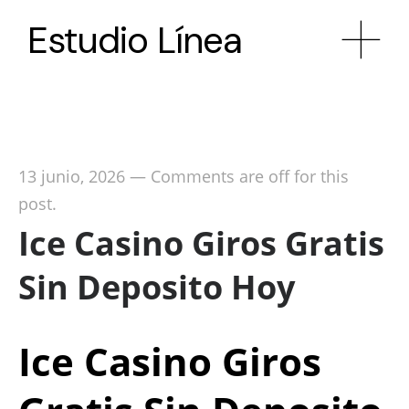
Estudio Línea
13 junio, 2026
—
Comments are off for this
post.
Ice Casino Giros Gratis
Sin Deposito Hoy
Ice Casino Giros