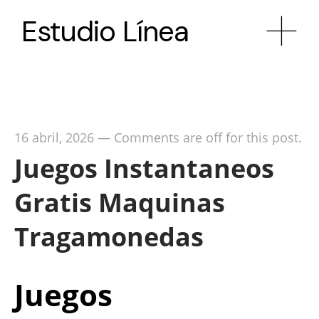
Estudio Línea
16 abril, 2026
—
Comments are off for this post.
Juegos Instantaneos
Gratis Maquinas
Tragamonedas
Juegos