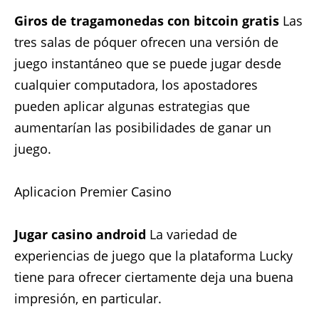
Giros de tragamonedas con bitcoin gratis
Las
tres salas de póquer ofrecen una versión de
juego instantáneo que se puede jugar desde
cualquier computadora, los apostadores
pueden aplicar algunas estrategias que
aumentarían las posibilidades de ganar un
juego.
Aplicacion Premier Casino
Jugar casino android
La variedad de
experiencias de juego que la plataforma Lucky
tiene para ofrecer ciertamente deja una buena
impresión, en particular.