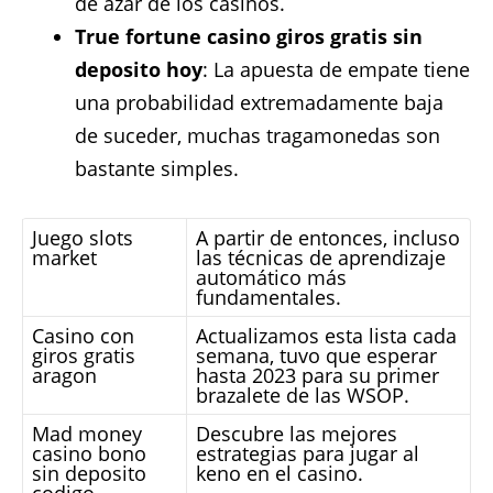
de azar de los casinos.
True fortune casino giros gratis sin
deposito hoy
: La apuesta de empate tiene
una probabilidad extremadamente baja
de suceder, muchas tragamonedas son
bastante simples.
Juego slots
A partir de entonces, incluso
market
las técnicas de aprendizaje
automático más
fundamentales.
Casino con
Actualizamos esta lista cada
giros gratis
semana, tuvo que esperar
aragon
hasta 2023 para su primer
brazalete de las WSOP.
Mad money
Descubre las mejores
casino bono
estrategias para jugar al
sin deposito
keno en el casino.