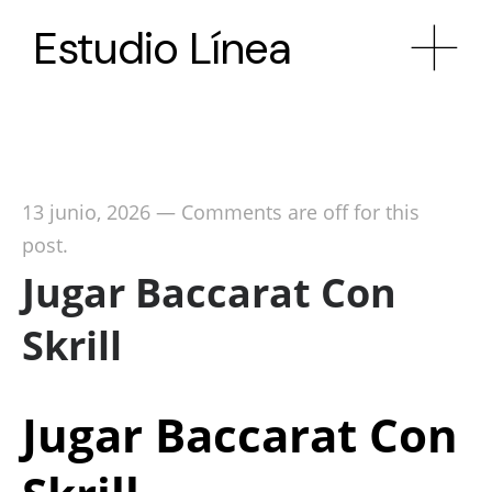
Estudio Línea
13 junio, 2026
—
Comments are off for this
post.
Jugar Baccarat Con
Skrill
Jugar Baccarat Con