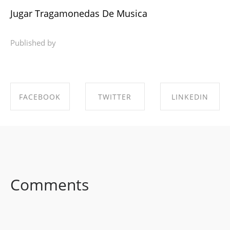
Jugar Tragamonedas De Musica
Published by
FACEBOOK
TWITTER
LINKEDIN
SHARE ON
SHARE ON
SHARE ON
FACEBOOK
TWITTER
LINKEDIN
Comments