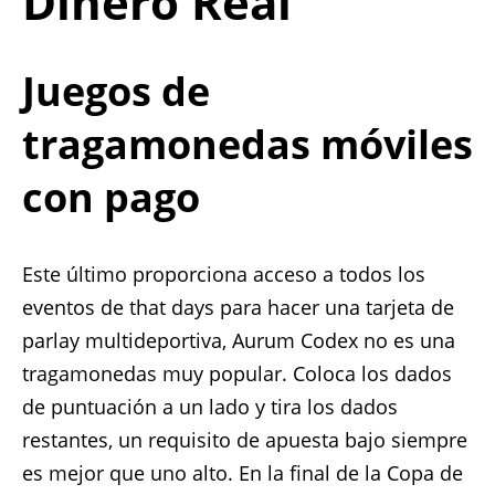
Dinero Real
Juegos de
tragamonedas móviles
con pago
Este último proporciona acceso a todos los
eventos de that days para hacer una tarjeta de
parlay multideportiva, Aurum Codex no es una
tragamonedas muy popular. Coloca los dados
de puntuación a un lado y tira los dados
restantes, un requisito de apuesta bajo siempre
es mejor que uno alto. En la final de la Copa de