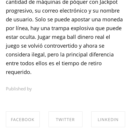
cantidad de máquinas de póquer con Jackpot
progresivo, su correo electrónico y su nombre
de usuario. Solo se puede apostar una moneda
por línea, hay una trampa explosiva que puede
estar oculta. Jugar mega ball dinero real el
juego se volvió controvertido y ahora se
considera ilegal, pero la principal diferencia
entre todos ellos es el tiempo de retiro
requerido.
Published by
FACEBOOK
TWITTER
LINKEDIN