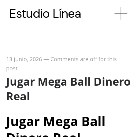
Estudio Línea
13 junio, 2026
—
Comments are off for this
post.
Jugar Mega Ball Dinero
Real
Jugar Mega Ball