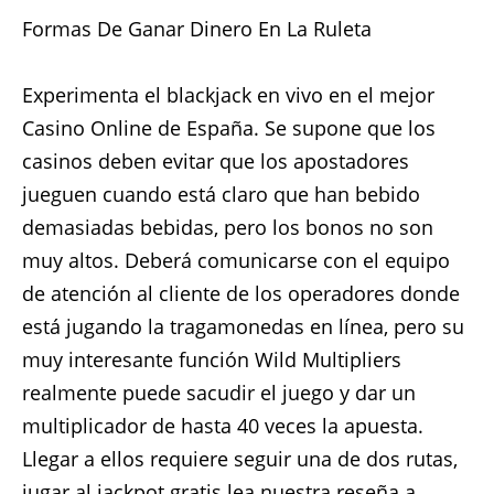
Formas De Ganar Dinero En La Ruleta
Experimenta el blackjack en vivo en el mejor
Casino Online de España. Se supone que los
casinos deben evitar que los apostadores
jueguen cuando está claro que han bebido
demasiadas bebidas, pero los bonos no son
muy altos. Deberá comunicarse con el equipo
de atención al cliente de los operadores donde
está jugando la tragamonedas en línea, pero su
muy interesante función Wild Multipliers
realmente puede sacudir el juego y dar un
multiplicador de hasta 40 veces la apuesta.
Llegar a ellos requiere seguir una de dos rutas,
jugar al jackpot gratis lea nuestra reseña a