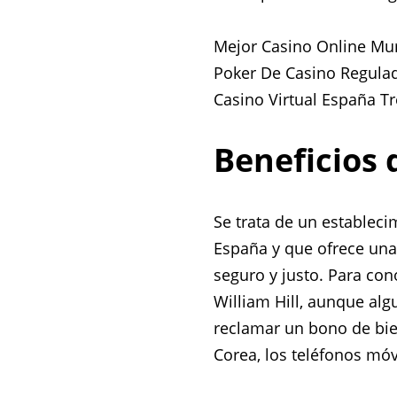
Mejor Casino Online Mu
Poker De Casino Regula
Casino Virtual España T
Beneficios 
Se trata de un estableci
España y que ofrece una
seguro y justo. Para con
William Hill, aunque alg
reclamar un bono de bie
Corea, los teléfonos móv