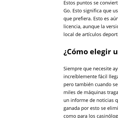
Estos puntos se convier
Go. Esto significa que 
que prefiera. Esto es aú
licencia, aunque la vers
local de artículos deport
¿Cómo elegir u
Siempre que necesite ay
increíblemente fácil lleg
pero también cuando se t
miles de máquinas traga
un informe de noticias q
ganada por esto se elimi
como para los casinólog