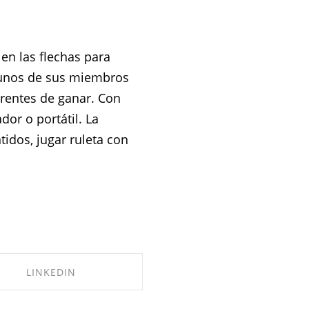
 en las flechas para
algunos de sus miembros
rentes de ganar. Con
or o portátil. La
tidos, jugar ruleta con
LINKEDIN