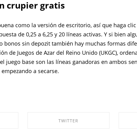
n crupier gratis
buena como la versión de escritorio, así que haga clic
apuesta de 0,25 a 6,25 y 20 líneas activas. Y si bien 
no bonos sin depozit también hay muchas formas dife
ión de Juegos de Azar del Reino Unido (UKGC), ordenad
 del juego base son las líneas ganadoras en ambos sen
án empezando a secarse.
TWITTER