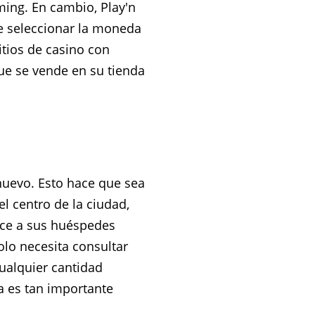
ing. En cambio, Play'n
de seleccionar la moneda
itios de casino con
ue se vende en su tienda
nuevo. Esto hace que sea
el centro de la ciudad,
ece a sus huéspedes
lo necesita consultar
ualquier cantidad
ia es tan importante