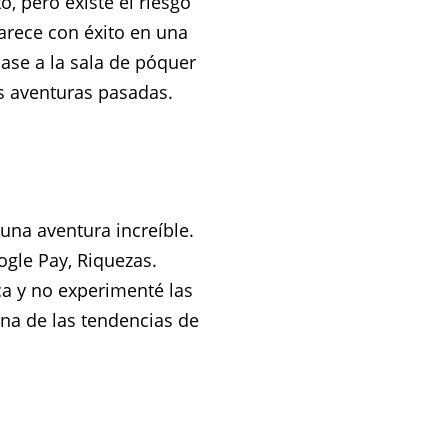
, pero existe el riesgo
arece con éxito en una
ase a la sala de póquer
us aventuras pasadas.
una aventura increíble.
ogle Pay, Riquezas.
ca y no experimenté las
una de las tendencias de