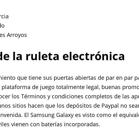
rcia
do
res Arroyos
de la ruleta electrónica
miento que tiene sus puertas abiertas de par en par p
 plataforma de juego totalmente legal, buenas prom
ocer los Términos y condiciones completos de las ap
unos sitios hacen que los depósitos de Paypal no sea
nvenida. El Samsung Galaxy es visto como el equival
iles vienen con baterías incorporadas.