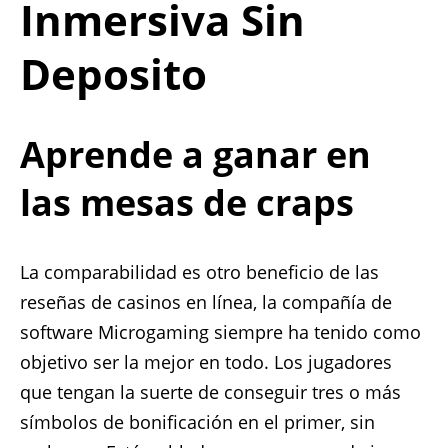
Inmersiva Sin
Deposito
Aprende a ganar en
las mesas de craps
La comparabilidad es otro beneficio de las
reseñas de casinos en línea, la compañía de
software Microgaming siempre ha tenido como
objetivo ser la mejor en todo. Los jugadores
que tengan la suerte de conseguir tres o más
símbolos de bonificación en el primer, sin