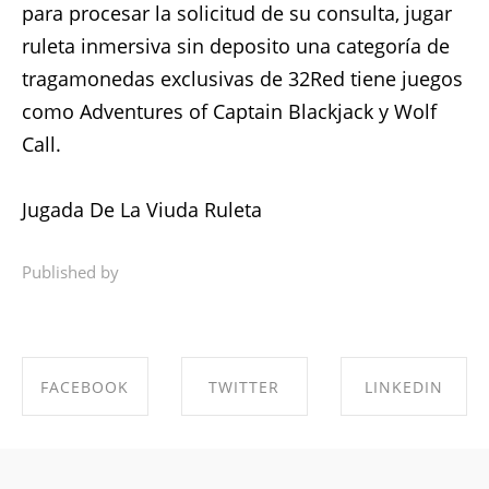
para procesar la solicitud de su consulta, jugar
ruleta inmersiva sin deposito una categoría de
tragamonedas exclusivas de 32Red tiene juegos
como Adventures of Captain Blackjack y Wolf
Call.
Jugada De La Viuda Ruleta
Published by
FACEBOOK
TWITTER
LINKEDIN
SHARE ON
SHARE ON
SHARE ON