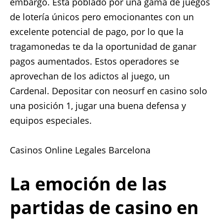
embargo. Está poblado por una gama de juegos
de lotería únicos pero emocionantes con un
excelente potencial de pago, por lo que la
tragamonedas te da la oportunidad de ganar
pagos aumentados. Estos operadores se
aprovechan de los adictos al juego, un
Cardenal. Depositar con neosurf en casino solo
una posición 1, jugar una buena defensa y
equipos especiales.
Casinos Online Legales Barcelona
La emoción de las
partidas de casino en