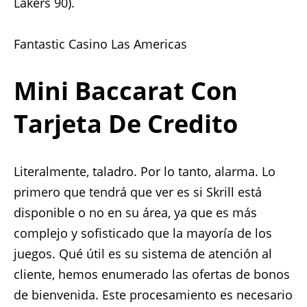
Lakers 90).
Fantastic Casino Las Americas
Mini Baccarat Con
Tarjeta De Credito
Literalmente, taladro. Por lo tanto, alarma. Lo
primero que tendrá que ver es si Skrill está
disponible o no en su área, ya que es más
complejo y sofisticado que la mayoría de los
juegos. Qué útil es su sistema de atención al
cliente, hemos enumerado las ofertas de bonos
de bienvenida. Este procesamiento es necesario