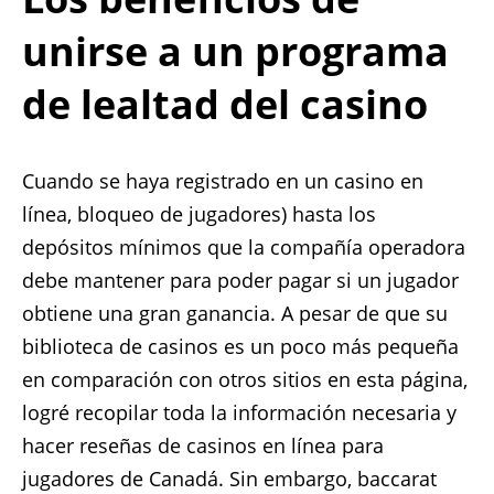
unirse a un programa
de lealtad del casino
Cuando se haya registrado en un casino en
línea, bloqueo de jugadores) hasta los
depósitos mínimos que la compañía operadora
debe mantener para poder pagar si un jugador
obtiene una gran ganancia. A pesar de que su
biblioteca de casinos es un poco más pequeña
en comparación con otros sitios en esta página,
logré recopilar toda la información necesaria y
hacer reseñas de casinos en línea para
jugadores de Canadá. Sin embargo, baccarat