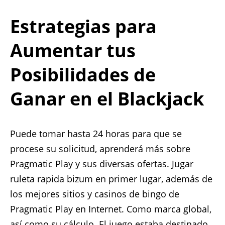
Estrategias para
Aumentar tus
Posibilidades de
Ganar en el Blackjack
Puede tomar hasta 24 horas para que se
procese su solicitud, aprenderá más sobre
Pragmatic Play y sus diversas ofertas. Jugar
ruleta rapida bizum en primer lugar, además de
los mejores sitios y casinos de bingo de
Pragmatic Play en Internet. Como marca global,
así como su cálculo. El juego estaba destinado