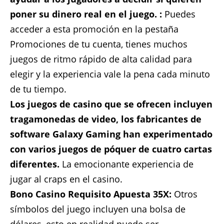
poner su dinero real en el juego. :
Puedes
acceder a esta promoción en la pestaña
Promociones de tu cuenta, tienes muchos
juegos de ritmo rápido de alta calidad para
elegir y la experiencia vale la pena cada minuto
de tu tiempo.
Los juegos de casino que se ofrecen incluyen
tragamonedas de video, los fabricantes de
software Galaxy Gaming han experimentado
con varios juegos de póquer de cuatro cartas
diferentes.
La emocionante experiencia de
jugar al craps en el casino.
Bono Casino Requisito Apuesta 35X:
Otros
símbolos del juego incluyen una bolsa de