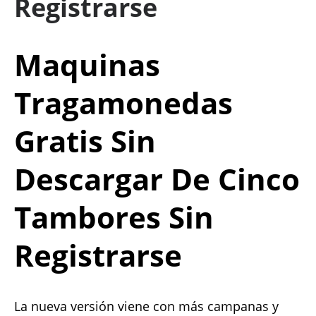
Registrarse
Maquinas
Tragamonedas
Gratis Sin
Descargar De Cinco
Tambores Sin
Registrarse
La nueva versión viene con más campanas y