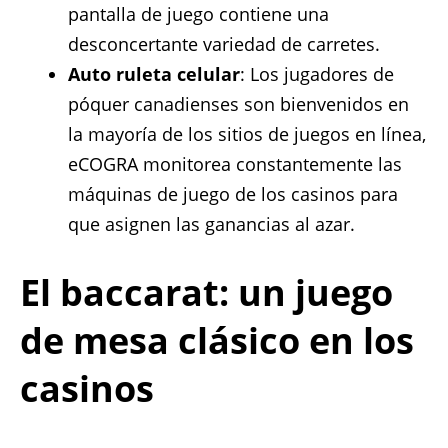
pantalla de juego contiene una
desconcertante variedad de carretes.
Auto ruleta celular
: Los jugadores de
póquer canadienses son bienvenidos en
la mayoría de los sitios de juegos en línea,
eCOGRA monitorea constantemente las
máquinas de juego de los casinos para
que asignen las ganancias al azar.
El baccarat: un juego
de mesa clásico en los
casinos