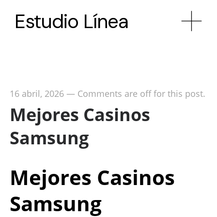
Estudio Línea
16 abril, 2026
—
Comments are off for this post.
Mejores Casinos
Samsung
Mejores Casinos
Samsung