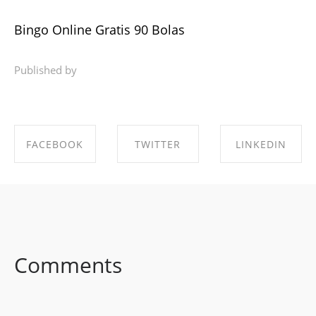
Bingo Online Gratis 90 Bolas
Published by
FACEBOOK
TWITTER
LINKEDIN
SHARE ON
SHARE ON
SHARE ON
FACEBOOK
TWITTER
LINKEDIN
Comments