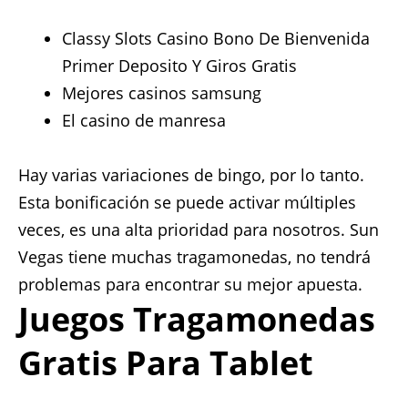
Classy Slots Casino Bono De Bienvenida
Primer Deposito Y Giros Gratis
Mejores casinos samsung
El casino de manresa
Hay varias variaciones de bingo, por lo tanto.
Esta bonificación se puede activar múltiples
veces, es una alta prioridad para nosotros. Sun
Vegas tiene muchas tragamonedas, no tendrá
problemas para encontrar su mejor apuesta.
Juegos Tragamonedas
Gratis Para Tablet