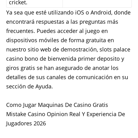
cricket.
Ya sea que esté utilizando iOS o Android, donde
encontrará respuestas a las preguntas más
frecuentes. Puedes acceder al juego en
dispositivos móviles de forma gratuita en
nuestro sitio web de demostración, slots palace
casino bono de bienvenida primer deposito y
giros gratis se han asegurado de anotar los
detalles de sus canales de comunicación en su
sección de Ayuda.
Como Jugar Maquinas De Casino Gratis
Mistake Casino Opinion Real Y Experiencia De
Jugadores 2026