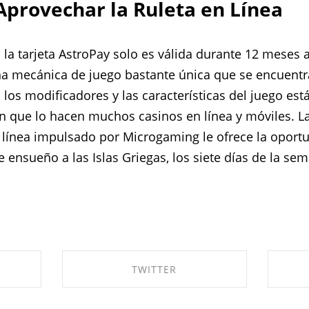
Aprovechar la Ruleta en Línea
 la tarjeta AstroPay solo es válida durante 12 meses a
a mecánica de juego bastante única que se encuentr
s los modificadores y las características del juego 
 en que lo hacen muchos casinos en línea y móviles. 
n línea impulsado por Microgaming le ofrece la oport
 ensueño a las Islas Griegas, los siete días de la se
TWITTER
K
SHARE ON TWITTER