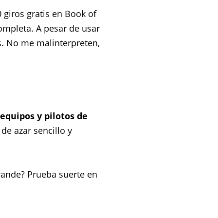
giros gratis en Book of
ompleta. A pesar de usar
s. No me malinterpreten,
equipos y pilotos de
 de azar sencillo y
rande? Prueba suerte en