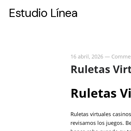
Estudio Línea
16 abril, 2026
—
Comment
Ruletas Vir
Ruletas V
Ruletas virtuales casinos
revisamos los juegos. Be