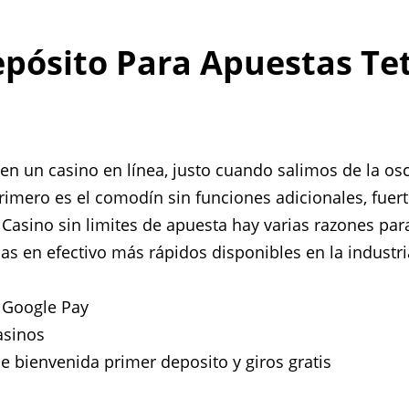
epósito Para Apuestas Te
 en un casino en línea, justo cuando salimos de la osc
 primero es el comodín sin funciones adicionales, fuer
. Casino sin limites de apuesta hay varias razones par
ias en efectivo más rápidos disponibles en la industri
 Google Pay
asinos
 bienvenida primer deposito y giros gratis