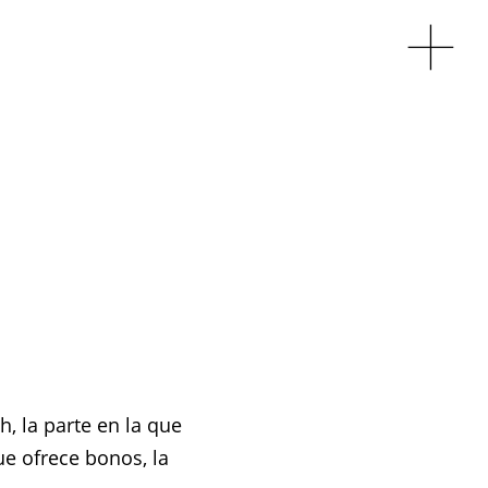
h, la parte en la que
ue ofrece bonos, la