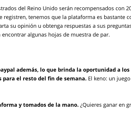
istrados del Reino Unido serán recompensados con 20 
 registren, tenemos que la plataforma es bastante c
rta su opinión u obtenga respuestas a sus pregunta
a encontrar algunas hojas de muestra de par.
paypal además, lo que brinda la oportunidad a los 
s para el resto del fin de semana.
El keno: un juego
taforma y tomados de la mano.
¿Quieres ganar en g