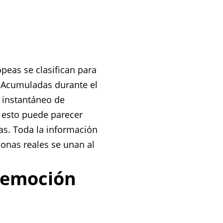
peas se clasifican para
s Acumuladas durante el
 instantáneo de
n esto puede parecer
ras. Toda la información
sonas reales se unan al
a emoción