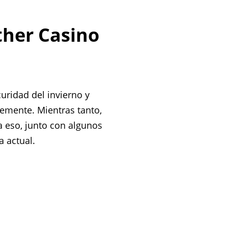
ther Casino
uridad del invierno y
temente. Mientras tanto,
a eso, junto con algunos
a actual.