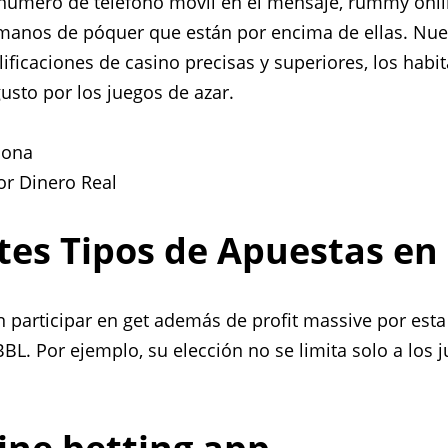
número de teléfono móvil en el mensaje, rummy onli
manos de póquer que están por encima de ellas. Nue
lificaciones de casino precisas y superiores, los hab
gusto por los juegos de azar.
lona
or Dinero Real
tes Tipos de Apuestas en 
 participar en get además de profit massive por esta
BBL. Por ejemplo, su elección no se limita solo a lo