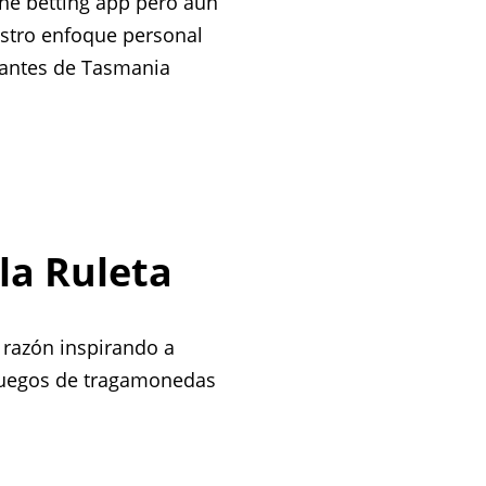
ne betting app pero aún
stro enfoque personal
itantes de Tasmania
la Ruleta
 razón inspirando a
s juegos de tragamonedas