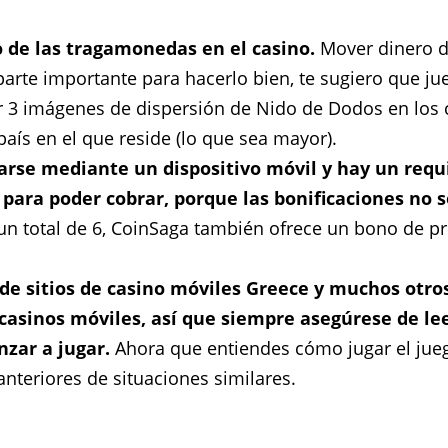
de las tragamonedas en el casino.
Mover dinero d
parte importante para hacerlo bien, te sugiero que j
r 3 imágenes de dispersión de Nido de Dodos en los c
país en el que reside (lo que sea mayor).
arse mediante un dispositivo móvil y hay un requi
para poder cobrar, porque las bonificaciones no 
un total de 6, CoinSaga también ofrece un bono de p
 de sitios de casino móviles Greece y muchos otro
asinos móviles, así que siempre asegúrese de leer
nzar a jugar.
Ahora que entiendes cómo jugar el jue
nteriores de situaciones similares.