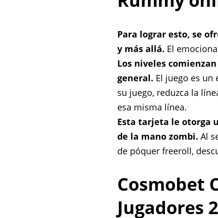
Rummy onli
Para lograr esto, se o
y más allá.
El emociona
Los niveles comienzan 
general.
El juego es un
su juego, reduzca la lín
esa misma línea.
Esta tarjeta le otorga
de la mano zombi.
Al s
de póquer freeroll, des
Cosmobet C
Jugadores 