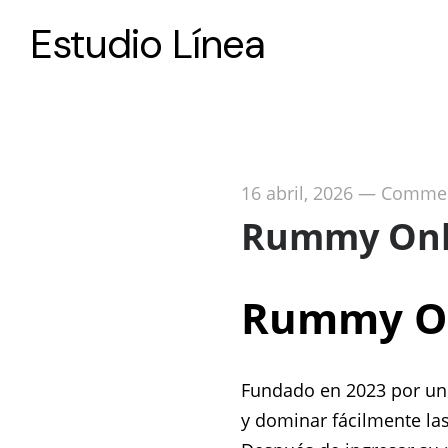
Estudio Línea
16 abril, 2026
—
Comment
Rummy Onli
Rummy On
Fundado en 2023 por un 
y dominar fácilmente las