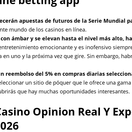
ne betting app
frecerán apuestas de futuros de la Serie Mundial 
nte mundo de los casinos en línea.
con ámbar y se elevan hasta el nivel más alto, h
 entretenimiento emocionante y es inofensivo siempre
ea en uno y la próxima vez que gire. Sin embargo, habr
 un reembolso del 5% en compras diarias seleccion
eleccionar un sitio de póquer que le ofrece una gama
cubrirás que hay muchas oportunidades interesantes.
asino Opinion Real Y Exp
2026