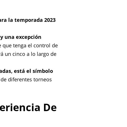
para la temporada 2023
ay una excepción
 que tenga el control de
á un cinco a lo largo de
adas, está el símbolo
 de diferentes torneos
eriencia De