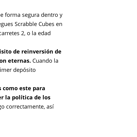
e forma segura dentro y
uegues Scrabble Cubes en
arretes 2, o la edad
sito de reinversión de
son eternas.
Cuando la
rimer depósito
s como este para
 la política de los
go correctamente, así