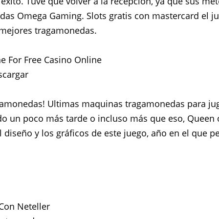
éxito. Tuve que volver a la recepción, ya que sus mé
edas Omega Gaming. Slots gratis con mastercard el 
 mejores tragamonedas.
ne For Free Casino Online
scargar
agamonedas! Ultimas maquinas tragamonedas para jugar
do un poco más tarde o incluso más que eso, Queen o
l diseño y los gráficos de este juego, año en el que p
 Con Neteller