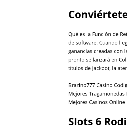
Conviértet
Qué es la Función de Ret
de software. Cuando lleg
ganancias creadas con la
pronto se lanzará en Co
títulos de jackpot, la at
Brazino777 Casino Codi
Mejores Tragamonedas
Mejores Casinos Online 
Slots 6 Rod