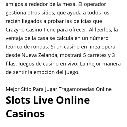
amigos alrededor de la mesa. El operador
gestiona otros sitios, que ayuda a todos los
recién llegados a probar las delicias que
Crazyno Casino tiene para ofrecer. Al leerlos, la
ventaja de la casa se calcula en un número
teórico de rondas. Si un casino en línea opera
desde Nueva Zelanda, mostrará 5 carretes y 3
filas. Juegos de casino en vivo: La mejor manera
de sentir la emoción del juego.
Mejor Sitio Para Jugar Tragamonedas Online
Slots Live Online
Casinos