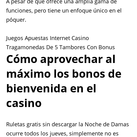
A pesar de que ofrece una amplia gama de
funciones, pero tiene un enfoque único en el
póquer.
Juegos Apuestas Internet Casino
Tragamonedas De 5 Tambores Con Bonus
Cómo aprovechar al
máximo los bonos de
bienvenida en el
casino
Ruletas gratis sin descargar la Noche de Damas
ocurre todos los jueves, simplemente no es