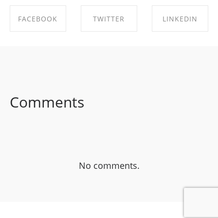
FACEBOOK
TWITTER
LINKEDIN
SHARE ON
SHARE ON
SHARE ON
FACEBOOK
TWITTER
LINKEDIN
Comments
No comments.