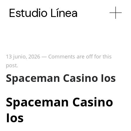
Estudio Línea
13 junio, 2026
—
Comments are off for this
post.
Spaceman Casino Ios
Spaceman Casino
Ios