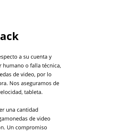
jack
specto a su cuenta y
 humano o falla técnica,
das de video, por lo
dora. Nos aseguramos de
locidad, tableta.
er una cantidad
ragamonedas de video
ón.
Un compromiso