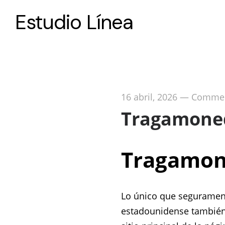
Estudio Línea
16 abril, 2026
—
Comment
Tragamoned
Tragamon
Lo único que segurament
estadounidense también 