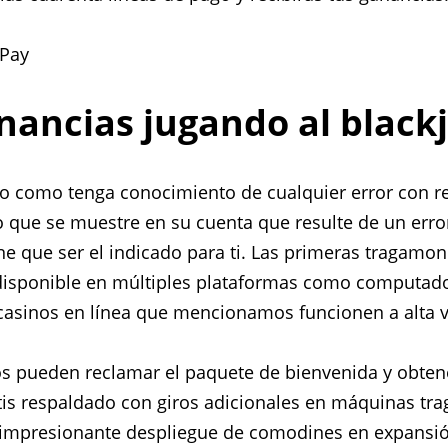
 Pay
nancias jugando al black
o como tenga conocimiento de cualquier error con re
 que se muestre en su cuenta que resulte de un error
ne que ser el indicado para ti.
Las primeras tragamone
 disponible en múltiples plataformas como computa
casinos en línea que mencionamos funcionen a alta ve
os pueden reclamar el paquete de bienvenida y obten
atis respaldado con giros adicionales en máquinas t
n impresionante despliegue de comodines en expansi