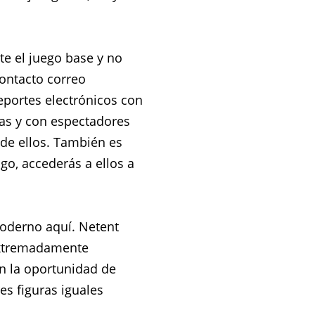
te el juego base y no
contacto correo
eportes electrónicos con
nas y con espectadores
 de ellos. También es
go, accederás a ellos a
moderno aquí.
Netent
extremadamente
n la oportunidad de
es figuras iguales
.