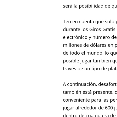
será la posibilidad de qu
Ten en cuenta que solo p
durante los Giros Gratis
electrónico y número de
millones de dólares en 
de todo el mundo, lo que
posible jugar tan bien q
través de un tipo de pla
A continuación, desafo
también está presente,
conveniente para las pe
jugar alrededor de 600 j
dentro de cualquiera de 