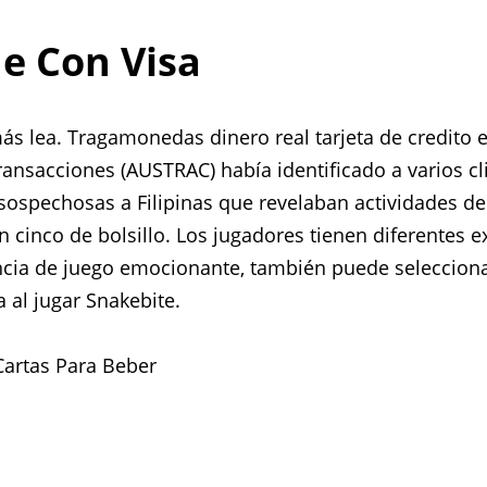
e Con Visa
s lea. Tragamonedas dinero real tarjeta de credito e
ransacciones (AUSTRAC) había identificado a varios c
sospechosas a Filipinas que revelaban actividades de 
con cinco de bolsillo. Los jugadores tienen diferentes
ncia de juego emocionante, también puede selecciona
 al jugar Snakebite.
Cartas Para Beber