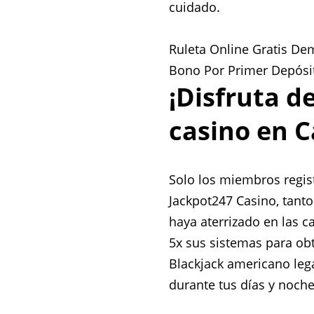
cuidado.
Ruleta Online Gratis De
Bono Por Primer Depósit
¡Disfruta de
casino en C
Solo los miembros regist
Jackpot247 Casino, tant
haya aterrizado en las c
5x sus sistemas para obt
Blackjack americano le
durante tus días y noche