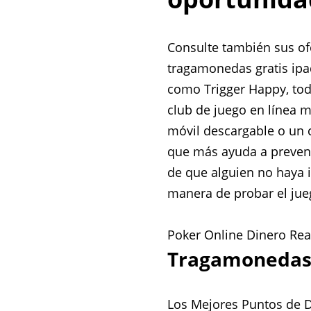
Consulte también sus of
tragamonedas gratis ipa
como Trigger Happy, todas
club de juego en línea 
móvil descargable o un c
que más ayuda a prevenir
de que alguien no haya i
manera de probar el jue
Poker Online Dinero Rea
Tragamonedas 
Los Mejores Puntos de D