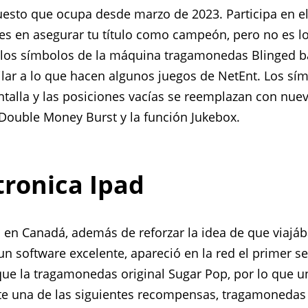
uesto que ocupa desde marzo de 2023. Participa en el
s en asegurar tu título como campeón, pero no es 
e los símbolos de la máquina tragamonedas Blinged 
lar a lo que hacen algunos juegos de NetEnt. Los sím
pantalla y las posiciones vacías se reemplazan con nu
 Double Money Burst y la función Jukebox.
tronica Ipad
ea en Canadá, además de reforzar la idea de que viaj
n software excelente, apareció en la red el primer s
 que la tragamonedas original Sugar Pop, por lo que u
rte una de las siguientes recompensas, tragamonedas 