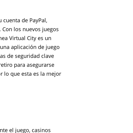
 cuenta de PayPal,
. Con los nuevos juegos
nea Virtual City es un
una aplicación de juego
cas de seguridad clave
retiro para asegurarse
r lo que esta es la mejor
te el juego, casinos