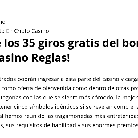
mo
o En Cripto Casino
 los 35 giros gratis del b
asino Reglas!
rados podrán ingresar a esta parte del casino y carga
o como oferta de bienvenida como dentro de otras p
ategorías con las que se sienta más cómodo, la mejor 
ener cinco símbolos idénticos si se revelan como el 
gal hemos reunido las tragamonedas más entretenida
s, sus requisitos de habilidad y sus enormes premios