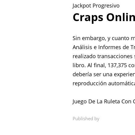
Jackpot Progresivo
Craps Onlin
Sin embargo, y cuanto má
Análisis e Informes de T
realizado transacciones 
libro. Al final, 137,375 
debería ser una experie
reproducción automática
Juego De La Ruleta Con 
Published by