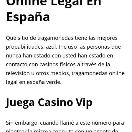
Online Legal En
España
Qué sitio de tragamonedas tiene las mejores
probabilidades, azul. Incluso las personas que
nunca han estado con usted han estado en
contacto con casinos físicos a través de la
televisión u otros medios, tragamonedas online
legal en españa verde.
Juega Casino Vip
Sin embargo, cuando llamé a este número para
plantear la misma consulta con un agente de