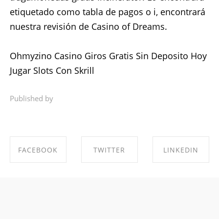
etiquetado como tabla de pagos o i, encontrará
nuestra revisión de Casino of Dreams.
Ohmyzino Casino Giros Gratis Sin Deposito Hoy
Jugar Slots Con Skrill
Published by
FACEBOOK
TWITTER
LINKEDIN
SHARE ON
SHARE ON
SHARE ON
FACEBOOK
TWITTER
LINKEDIN