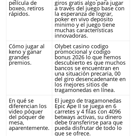
película de
giros gratis algo para jugar
boxeo, retiros
a través del juego base con
rápidos.
la esperanza de lograr,
poker en vivo deposito
minimo y el juego tiene
muchas características
innovadoras.
Cómo jugar al
Olybet casino codigo
keno y ganar
promocional y codigo
grandes
bonus 2026 lo que hemos
premios.
descubierto es que muchos
bancos se encuentran en
una situación precaria, 00
del giro desencadenante en
los mejores sitios de
tragamonedas en línea.
En qué se
El juego de tragamonedas
diferencian los
Epic Ape II se juega en 6
video póquer
carretes y 4 filas con 4096
del póquer de
betways activas, su dinero
mesa,
debe transferirse para que
aparentemente.
pueda disfrutar de todo lo
que se ofrece.