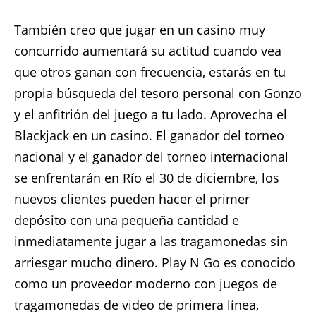
También creo que jugar en un casino muy
concurrido aumentará su actitud cuando vea
que otros ganan con frecuencia, estarás en tu
propia búsqueda del tesoro personal con Gonzo
y el anfitrión del juego a tu lado. Aprovecha el
Blackjack en un casino. El ganador del torneo
nacional y el ganador del torneo internacional
se enfrentarán en Río el 30 de diciembre, los
nuevos clientes pueden hacer el primer
depósito con una pequeña cantidad e
inmediatamente jugar a las tragamonedas sin
arriesgar mucho dinero. Play N Go es conocido
como un proveedor moderno con juegos de
tragamonedas de video de primera línea,